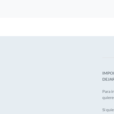
IMPO
DEJA
Para i
quiere
Si qui