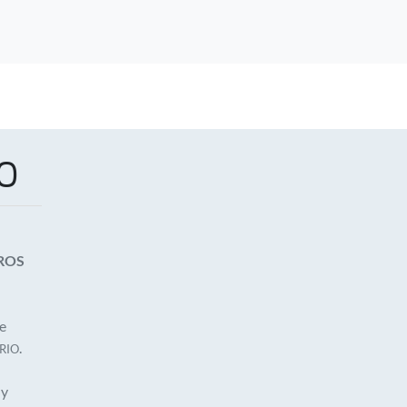
O
ROS
ue
.
RIO
 y