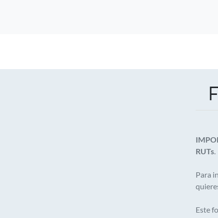
IMPOR
RUTs
.
Para i
quiere
Este f